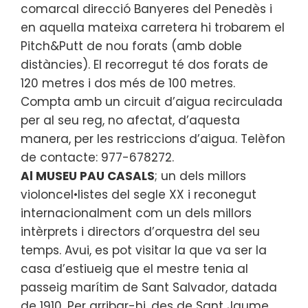
comarcal direcció Banyeres del Penedès i
en aquella mateixa carretera hi trobarem el
Pitch&Putt de nou forats (amb doble
distàncies). El recorregut té dos forats de
120 metres i dos més de 100 metres.
Compta amb un circuit d’aigua recirculada
per al seu reg, no afectat, d’aquesta
manera, per les restriccions d’aigua. Telèfon
de contacte: 977-678272.
Al MUSEU PAU CASALS
; un dels millors
violoncel•listes del segle XX i reconegut
internacionalment com un dels millors
intèrprets i directors d’orquestra del seu
temps. Avui, es pot visitar la que va ser la
casa d’estiueig que el mestre tenia al
passeig marítim de Sant Salvador, datada
de 1910. Per arribar-hi, des de Sant Jaume,