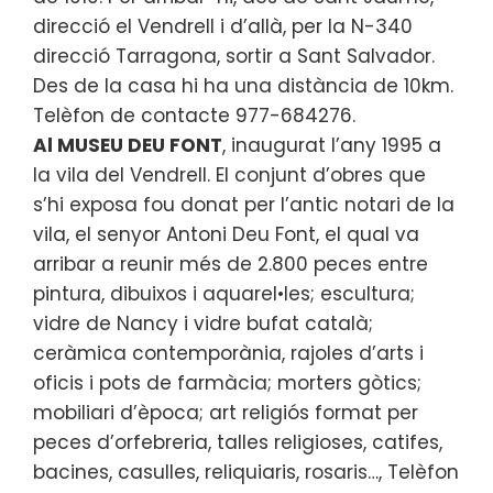
direcció el Vendrell i d’allà, per la N-340
direcció Tarragona, sortir a Sant Salvador.
Des de la casa hi ha una distància de 10km.
Telèfon de contacte 977-684276.
Al MUSEU DEU FONT
, inaugurat l’any 1995 a
la vila del Vendrell. El conjunt d’obres que
s’hi exposa fou donat per l’antic notari de la
vila, el senyor Antoni Deu Font, el qual va
arribar a reunir més de 2.800 peces entre
pintura, dibuixos i aquarel•les; escultura;
vidre de Nancy i vidre bufat català;
ceràmica contemporània, rajoles d’arts i
oficis i pots de farmàcia; morters gòtics;
mobiliari d’època; art religiós format per
peces d’orfebreria, talles religioses, catifes,
bacines, casulles, reliquiaris, rosaris…, Telèfon